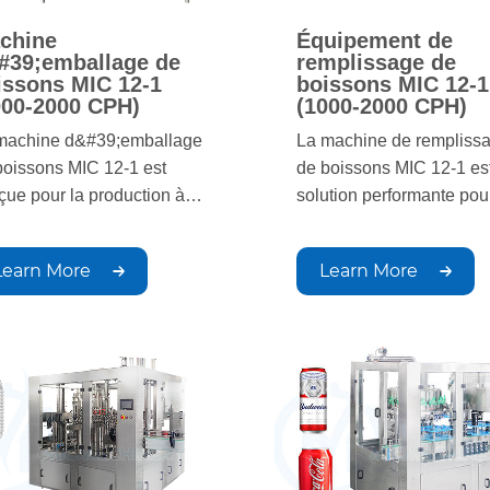
chine
Équipement de
#39;emballage de
remplissage de
issons MIC 12-1
boissons MIC 12-1
000-2000 CPH)
(1000-2000 CPH)
machine d&#39;emballage
La machine de rempliss
boissons MIC 12-1 est
de boissons MIC 12-1 es
çue pour la production à
solution performante pour
t volume et offre un
remplissage précis de
plissage, un bouchage et
diverses boissons. Conç
Learn More
Learn More
étiquetage précis. Capable
pour une production à g
traiter jusqu&#39;à 2 000
échelle, elle garantit un
ttes par heure, elle
remplissage efficace et
antit un emballage
homogène, conforme au
icace, homogène et
normes de qualité et
iénique.
d&#39;hygiène en vigueu
Idéale pour les opération
grande échelle.