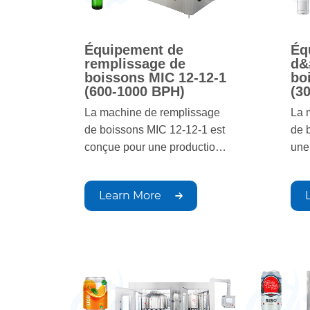
Équipement de
Éq
remplissage de
d&
boissons MIC 12-12-1
bo
(600-1000 BPH)
(3
La machine de remplissage
La 
de boissons MIC 12-12-1 est
de 
conçue pour une production
une
de boissons à haut
ren
rendement et à grand volume.
rem
Learn More
Grâce à sa technologie
un 
avancée, elle assure un
de 
remplissage, un bouchage et
bout
un étiquetage précis,
gar
garantissant une qualité
et 
constante et la conformité aux
indu
normes industrielles. Idéale