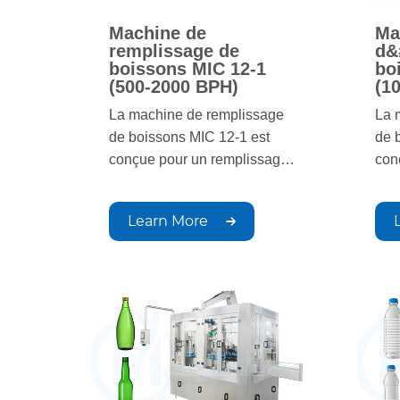
Machine de
Ma
remplissage de
d&
boissons MIC 12-1
bo
(500-2000 BPH)
(1
La machine de remplissage
La 
de boissons MIC 12-1 est
de 
conçue pour un remplissage
con
précis et à haut rendement
hau
des boissons gazeuses et
rem
Learn More
non gazeuses. Grâce à son
un 
automatisation avancée, elle
de 
garantit une qualité constante
cane
et une production à grande
gar
vitesse pour les opérations à
eff
grande échelle.
hyg