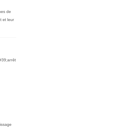
mes de
 et leur
#39;arrêt
issage