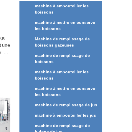
machine à embouteiller les
boissons
machine à mettre en conserve
les boissons
age
Machine de remplissage de
t une
boissons gazeuses
 le
machine de remplissage de
boissons
ue
machine à embouteiller les
rande
boissons
machine à mettre en conserve
les boissons
x
machine de remplissage de jus
r.
machine à embouteiller les jus
s à
machine de remplissage de
bidons de jus