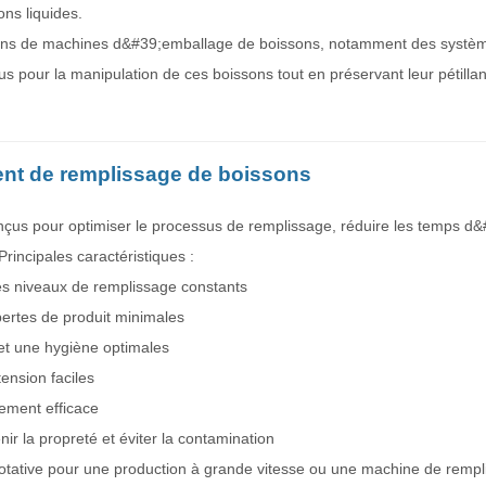
ons liquides.
ons de machines d&#39;emballage de boissons, notamment des systè
pour la manipulation de ces boissons tout en préservant leur pétillant
ent de remplissage de boissons
us pour optimiser le processus de remplissage, réduire les temps d&
rincipales caractéristiques :
es niveaux de remplissage constants
pertes de produit minimales
 et une hygiène optimales
ension faciles
ement efficace
ir la propreté et éviter la contamination
otative pour une production à grande vitesse ou une machine de rempl