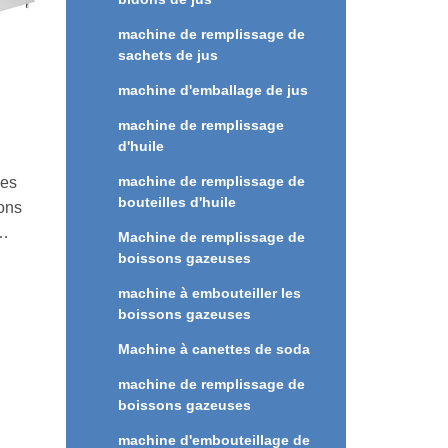
machine de remplissage de
sachets de jus
machine d'emballage de jus
machine de remplissage
d'huile
machine de remplissage de
nes
bouteilles d'huile
ons
Machine de remplissage de
t de
boissons gazeuses
machine à embouteiller les
lle.
boissons gazeuses
Machine à canettes de soda
e et
s,
machine de remplissage de
boissons gazeuses
nt
machine d'embouteillage de