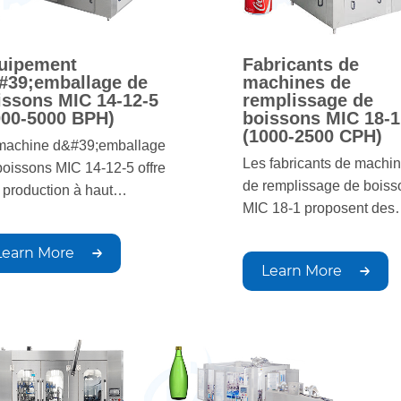
uipement
Fabricants de
#39;emballage de
machines de
issons MIC 14-12-5
remplissage de
000-5000 BPH)
boissons MIC 18-1
(1000-2500 CPH)
machine d&#39;emballage
Les fabricants de machi
boissons MIC 14-12-5 offre
de remplissage de boiss
 production à haut
MIC 18-1 proposent des
dement avec un
solutions performantes e
plissage, un bouchage et
Learn More
haute qualité pour la
étiquetage précis. Capable
Learn More
production à grande éche
traiter jusqu&#39;à 5 000
Conçues pour un
eilles par heure, elle
remplissage, un bouchag
antit une qualité constante
un conditionnement préci
répond aux normes
ces machines garantisse
strielles.
une production rapide et