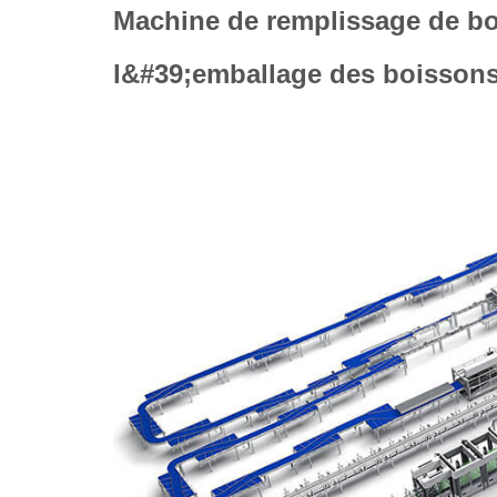
Machine de remplissage de boi
aux normes
d&#39;hygi
l&#39;emballage des boisson
pour les o
volume.