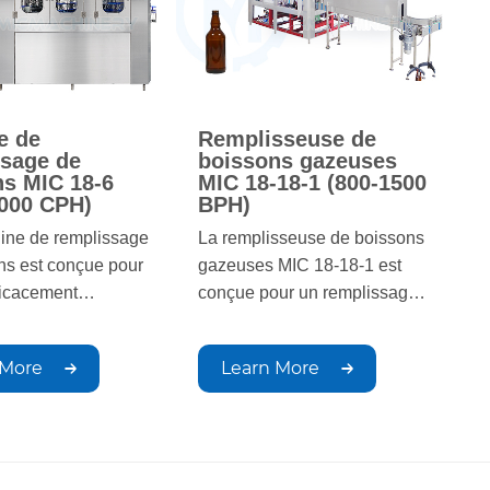
constante, tout en respec
les normes industrielles.
e de
Remplisseuse de
ssage de
boissons gazeuses
s MIC 18-6
MIC 18-18-1 (800-1500
6000 CPH)
BPH)
ne de remplissage
La remplisseuse de boissons
ns est conçue pour
gazeuses MIC 18-18-1 est
ficacement
conçue pour un remplissage
, canettes ou
rapide et précis. Qualité
 avec divers
constante et production
 More
Learn More
garantissant un
efficace. Idéale pour les
e précis et
opérations à grande échelle.
 Elle améliore la
 la qualité de la
, tout en répondant