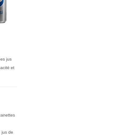
es jus
acité et
canettes
 jus de