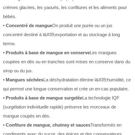
crèmes glacées, les yaourts, les confitures et les aliments pour
bébés.
• Concentré de mangue
On produit une purée ou un jus
concentré destiné à l&#39;exportation et au stockage à long
terme.
• Produits à base de mangue en conserve
Les mangues
coupées en dés ou en tranches sont mises en conserve dans du
sirop ou du jus.
• Mangues séchées
La déshydratation élimine l&#39;humidité, ce
qui permet une longue conservation et crée un en-cas populaire.
• Produits à base de mangue surgelée
La technologie IQF
(surgélation individuelle rapide) préserve les morceaux de
mangue coupés en dés.
• Confiture de mangue, chutney et sauces
Transformés en
condiments avec du sucre, des épices et des conservateurs.